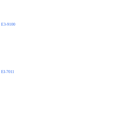
 E3-9100
 EI-7011