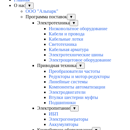
О нас
▼
ООО "Альпарк"
Программа поставок
▼
Электротехника
▼
Низковольтное оборудование
Кабели и провода
Кабельные лотки
Светотехника
Кабельная арматура
Электротехнические шины
Электрощитовое оборудование
Приводная техника
▼
Преобразователи частоты
Редукторы и мотор-редукторы
Линейные системы
Компоненты автоматизации
Электродвигатели
Втулки шестерни муфты
Подшипники
Электропитание
▼
ИБП
Электрогенераторы
Аккумуляторы
Конвейерное оборудование