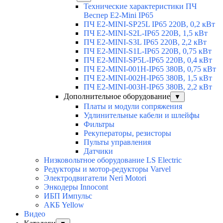
Технические характеристики ПЧ
Веспер E2-Mini IP65
ПЧ E2-MINI-SP25L IP65 220В, 0,2 кВт
ПЧ E2-MINI-S2L-IP65 220В, 1,5 кВт
ПЧ E2-MINI-S3L IP65 220В, 2,2 кВт
ПЧ E2-MINI-S1L-IP65 220В, 0,75 кВт
ПЧ E2-MINI-SP5L-IP65 220В, 0,4 кВт
ПЧ E2-MINI-001H-IP65 380В, 0,75 кВт
ПЧ E2-MINI-002H-IP65 380В, 1,5 кВт
ПЧ E2-MINI-003H-IP65 380В, 2,2 кВт
Дополнительное оборудование
▼
Платы и модули сопряжения
Удлинительные кабели и шлейфы
Фильтры
Рекуператоры, резисторы
Пульты управления
Датчики
Низковольтное оборудование LS Electric
Редукторы и мотор-редукторы Varvel
Электродвигатели Neri Motori
Энкодеры Innocont
ИБП Импульс
АКБ Yellow
Видео