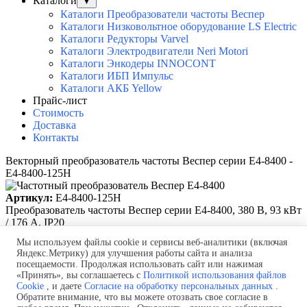
Каталоги
▼
Каталоги Преобразователи частоты Веспер
Каталоги Низковольтное оборудование LS Electric
Каталоги Редукторы Varvel
Каталоги Электродвигатели Neri Motori
Каталоги Энкодеры INNOCONT
Каталоги ИБП Импульс
Каталоги АКБ Yellow
Прайс-лист
Стоимость
Доставка
Контакты
Векторный преобразователь частоты Веспер серии E4-8400 -
E4-8400-125H
Артикул:
E4-8400-125H
Преобразователь частоты Веспер серии E4-8400, 380 В, 93 кВт
/ 176 А, IP20
Мы используем файлы cookie и сервисы веб-аналитики (включая
Яндекс.Метрику) для улучшения работы сайта и анализа
посещаемости. Продолжая использовать сайт или нажимая
Политика обработки персональных данных
«Принять», вы соглашаетесь с
Политикой использования файлов
Согласие на обработку персональных данных
Cookie
, и даете
Согласие на обработку персональных данных
.
Политика использования файлов cookie
Обратите внимание, что вы можете отозвать свое согласие в